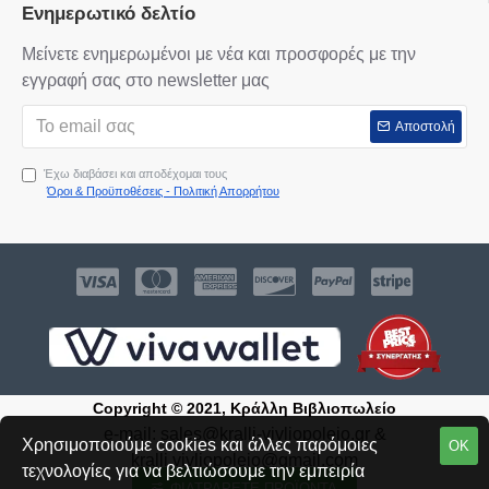
Ενημερωτικό δελτίο
Μείνετε ενημερωμένοι με νέα και προσφορές με την
εγγραφή σας στο newsletter μας
Αποστολή
Έχω διαβάσει και αποδέχομαι τους
Όροι & Προϋποθέσεις - Πολιτική Απορρήτου
Copyright © 2021, Κράλλη Βιβλιοπωλείο
e-mail:
sales@kralli-vivliopoleio.gr
&
Χρησιμοποιούμε cookies και άλλες παρόμοιες
ΟΚ
kralli.vivliopoleio@gmail.com
τεχνολογίες για να βελτιώσουμε την εμπειρία
ΦΙΛΤΡΆΡΕΤΕ ΠΡΟΪΌΝΤΑ
Δημιουργήθηκε από την:
SEIREKLIDIS