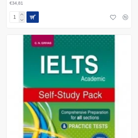
€34,81