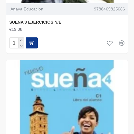
Anaya Educacion
9788469825686
SUENA 3 EJERCICIOS N/E
€19,08