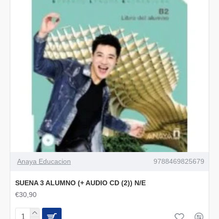
Anaya Educacion
9788469825679
SUENA 3 ALUMNO (+ AUDIO CD (2)) N/E
€30,90