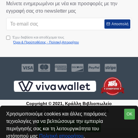
Μείνετε ενημερωμένοι με νέα και προσφορές με την
εγγραφή σας στο newsletter μας
Αποστολή
Έχω διαβάσει και αποδέχομαι τους
Όροι & Προϋποθέσεις - Πολιτική Απορρήτου
Copyright © 2021, Κράλλη Βιβλιοπωλείο
e-mail:
sales@kralli-vivliopoleio.gr
&
Χρησιμοποιούμε cookies και άλλες παρόμοιες
ΟΚ
kralli.vivliopoleio@gmail.com
τεχνολογίες για να βελτιώσουμε την εμπειρία
ΦΙΛΤΡΆΡΕΤΕ ΠΡΟΪΌΝΤΑ
Δημιουργήθηκε από την:
SEIREKLIDIS
περιήγησής σας και τη λειτουργικότητα του
ιστότοπού μας
Πολιτική απορρήτου
.