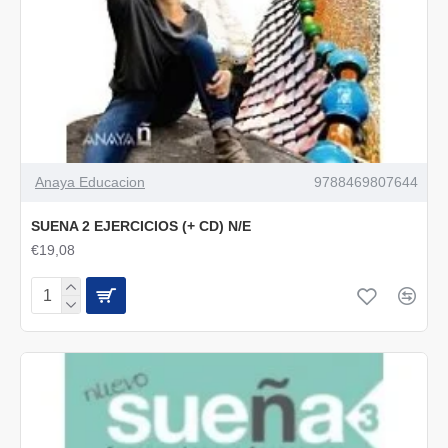
Anaya Educacion
9788469807644
SUENA 2 EJERCICIOS (+ CD) N/E
€19,08