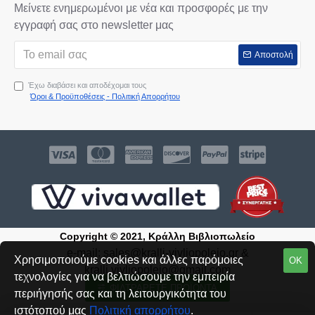
Μείνετε ενημερωμένοι με νέα και προσφορές με την
εγγραφή σας στο newsletter μας
Αποστολή
Έχω διαβάσει και αποδέχομαι τους
Όροι & Προϋποθέσεις - Πολιτική Απορρήτου
Copyright © 2021, Κράλλη Βιβλιοπωλείο
e-mail:
sales@kralli-vivliopoleio.gr
&
Χρησιμοποιούμε cookies και άλλες παρόμοιες
ΟΚ
kralli.vivliopoleio@gmail.com
τεχνολογίες για να βελτιώσουμε την εμπειρία
ΦΙΛΤΡΆΡΕΤΕ ΠΡΟΪΌΝΤΑ
Δημιουργήθηκε από την:
SEIREKLIDIS
περιήγησής σας και τη λειτουργικότητα του
ιστότοπού μας
Πολιτική απορρήτου
.