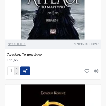
ΨΥΧΟΓΙΟΣ
9789604960897
Άγγελοι: Το μαρτύριο
€11,65