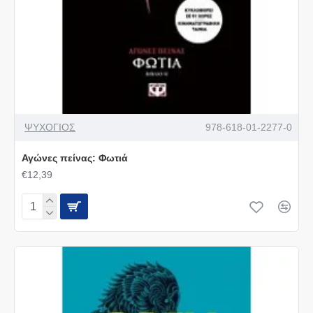
ΨΥΧΟΓΙΟΣ
978-618-01-2277-0
Αγώνες πείνας: Φωτιά
€12,39