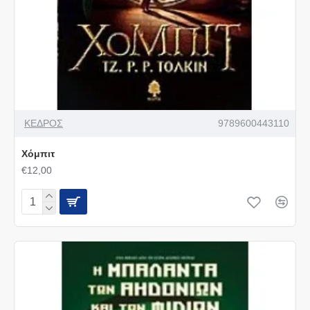
ΚΕΔΡΟΣ
9789600443110
Χόμπιτ
€12,00