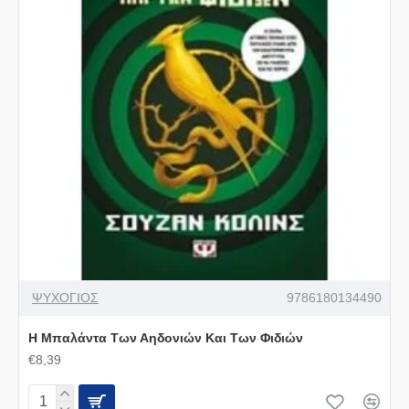
ΨΥΧΟΓΙΟΣ
9786180134490
Η Μπαλάντα Των Αηδονιών Και Των Φιδιών
€8,39