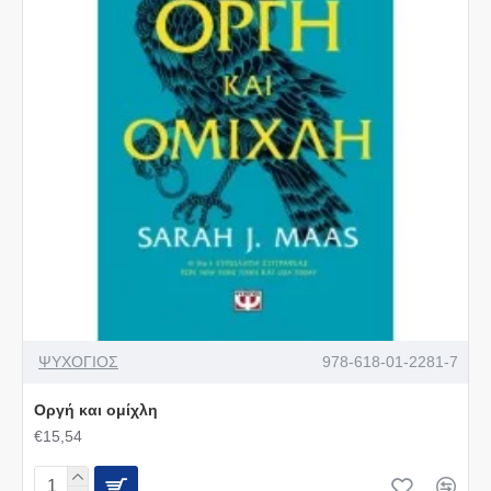
ΨΥΧΟΓΙΟΣ
978-618-01-2281-7
Οργή και ομίχλη
€15,54