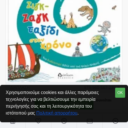
ΔΙΑΠΛΑΣΗ
978-960-567-239-3
Χρησιμοποιούμε cookies και άλλες παρόμοιες
ΟΚ
τεχνολογίες για να βελτιώσουμε την εμπειρία
Ζιγκ-ζαγκ ταξίδι στον χρόνο. Το βιβλίο που κουνιέται
ΦΙΛΤΡΆΡΕΤΕ ΠΡΟΪΌΝΤΑ
περιήγησής σας και τη λειτουργικότητα του
€13,50
ιστότοπού μας
Πολιτική απορρήτου
.