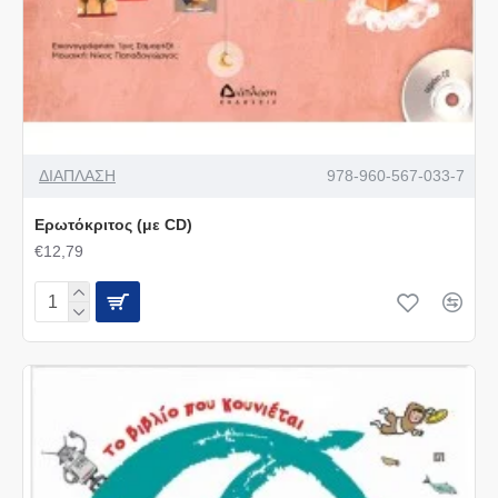
ΔΙΑΠΛΑΣΗ
978-960-567-033-7
Ερωτόκριτος (με CD)
€12,79