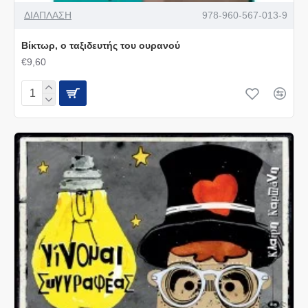
ΔΙΑΠΛΑΣΗ
978-960-567-013-9
Βίκτωρ, ο ταξιδευτής του ουρανού
€9,60