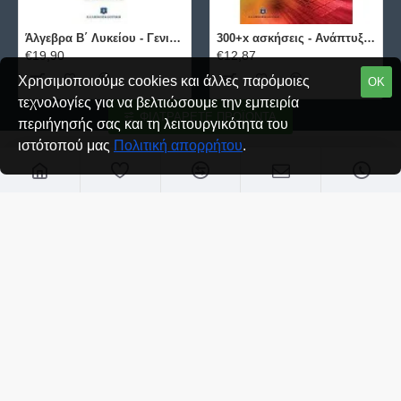
Άλγεβρα B΄ Λυκείου - Γενικής Παιδείας ΕΛΛΗΝΟΕΚΔΟΤΙΚΗ
300+x ασκήσεις - Ανάπτυξη Εφαρμογών σε Προγραμματιστικό Περιβάλλον ΕΛΛΗΝΟΕΚΔΟΤΙΚΗ
€19,90
€12,87
Χρησιμοποιούμε cookies και άλλες παρόμοιες
ΟΚ
τεχνολογίες για να βελτιώσουμε την εμπειρία
ΦΙΛΤΡΆΡΕΤΕ ΠΡΟΪΌΝΤΑ
περιήγησής σας και τη λειτουργικότητα του
ιστότοπού μας
Πολιτική απορρήτου
.
Σχετικά με μας
Σχετικά με μας
Τρόποι Αποστολής
Τρόποι Πληρωμής
Όροι και Προϋποθέσεις
Πολιτική Απορρήτου