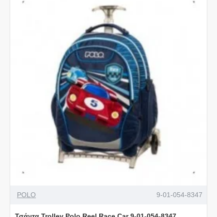
POLO
9-01-054-8347
Τσάντα Trolley Polo Reel Race Car 9-01-054-8347