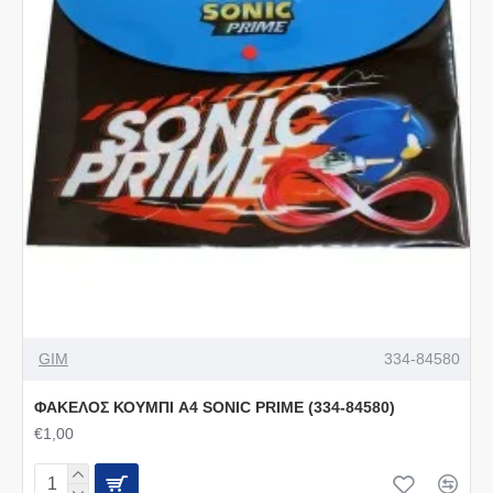
GIM
334-84580
ΦΑΚΕΛΟΣ ΚΟΥΜΠΙ A4 SONIC PRIME (334-84580)
€1,00