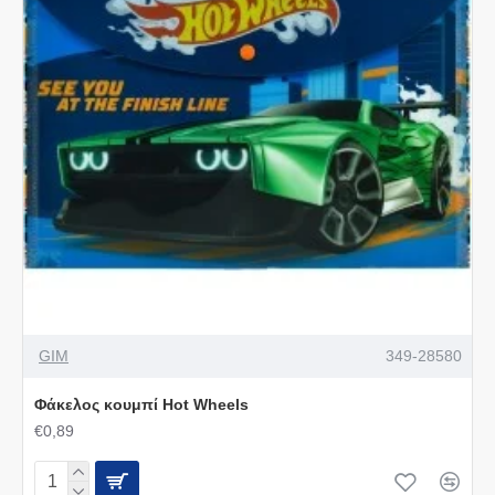
GIM
349-28580
Φάκελος κουμπί Hot Wheels
€0,89