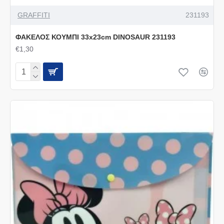
GRAFFITI
231193
ΦΑΚΕΛΟΣ ΚΟΥΜΠΙ 33x23cm DINOSAUR 231193
€1,30