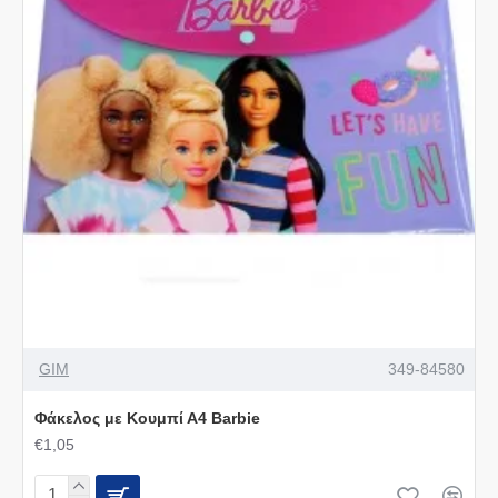
GIM
349-84580
Φάκελος με Κουμπί Α4 Barbie
€1,05