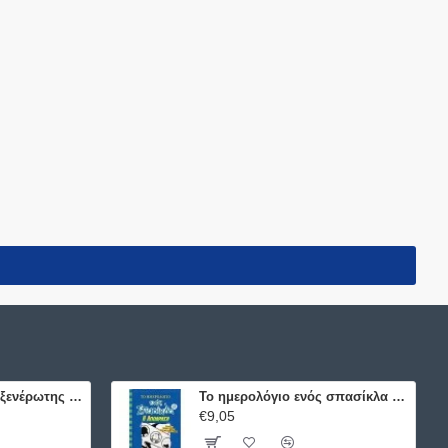
Το ημερολόγιο μιας ξενέρωτης 1:Ιστορίες από μια όχι και τόσο υπέροχη ζωή
Το ημερολόγιο ενός σπασίκλα 12 - Η απόδραση
€9,05