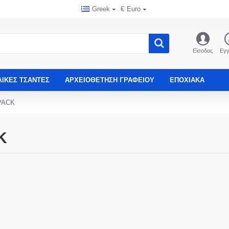
Greek
€
Euro
Είσοδος
Εγ
ΛΙΚΈΣ ΤΣΆΝΤΕΣ
ΑΡΧΕΙΟΘΈΤΗΣΗ ΓΡΑΦΕΊΟΥ
ΕΠΟΧΙΑΚΑ
PACK
K