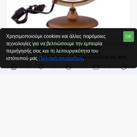
Χρησιμοποιούμε cookies και άλλες παρόμοιες
ΟΚ
τεχνολογίες για να βελτιώσουμε την εμπειρία
PAPER
021006003
ΦΙΛΤΡΆΡΕΤΕ ΠΡΟΪΌΝΤΑ
περιήγησής σας και τη λειτουργικότητα του
ΥΔΡΟΓΕΙΟΣ ΣΦΑΙΡΑ ΙΣΤΟΡΙΚΩΝ ΑΝΑΚΑΛΥΨΕΩΝ ΜΕ ΦΩΣ
ιστότοπού μας
Πολιτική απορρήτου
.
No6 30cm
€38,80