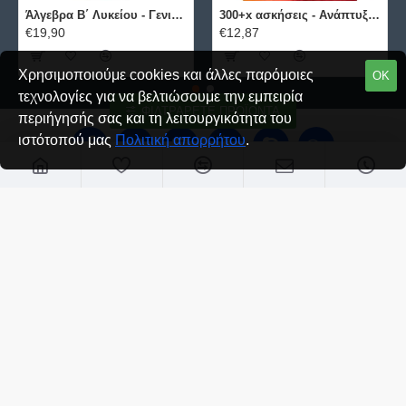
Άλγεβρα B΄ Λυκείου - Γενικής Παιδείας ΕΛΛΗΝΟΕΚΔΟΤΙΚΗ
300+x ασκήσεις - Ανάπτυξη Εφαρμογών σε Προγραμματιστικό Περιβάλλον ΕΛΛΗΝΟΕΚΔΟΤΙΚΗ
€19,90
€12,87
Χρησιμοποιούμε cookies και άλλες παρόμοιες
ΟΚ
τεχνολογίες για να βελτιώσουμε την εμπειρία
ΦΙΛΤΡΆΡΕΤΕ ΠΡΟΪΌΝΤΑ
περιήγησής σας και τη λειτουργικότητα του
ιστότοπού μας
Πολιτική απορρήτου
.
Σχετικά με μας
Σχετικά με μας
Τρόποι Αποστολής
Τρόποι Πληρωμής
Όροι και Προϋποθέσεις
Πολιτική Απορρήτου