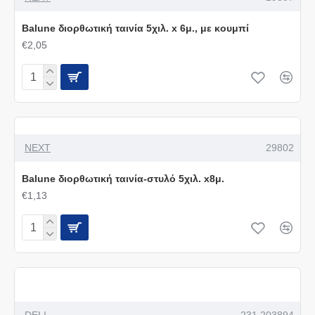
Balune διορθωτική ταινία 5χιλ. x 6μ., με κουμπί
€2,05
NEXT
29802
Balune διορθωτική ταινία-στυλό 5χιλ. x8μ.
€1,13
DELI
231.203894