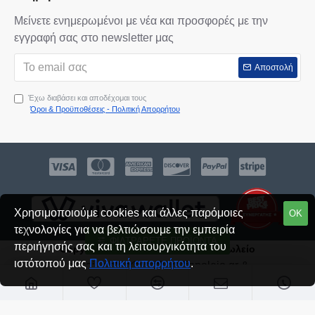
Μείνετε ενημερωμένοι με νέα και προσφορές με την
εγγραφή σας στο newsletter μας
Αποστολή
Έχω διαβάσει και αποδέχομαι τους
Όροι & Προϋποθέσεις - Πολιτική Απορρήτου
Χρησιμοποιούμε cookies και άλλες παρόμοιες
ΟΚ
τεχνολογίες για να βελτιώσουμε την εμπειρία
ΦΙΛΤΡΆΡΕΤΕ ΠΡΟΪΌΝΤΑ
περιήγησής σας και τη λειτουργικότητα του
Copyright © 2021, Κράλλη Βιβλιοπωλείο
ιστότοπού μας
Πολιτική απορρήτου
.
e-mail:
sales@kralli-vivliopoleio.gr
&
kralli.vivliopoleio@gmail.com
Δημιουργήθηκε από την:
SEIREKLIDIS