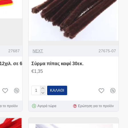
27687
NEXT
27675-07
2χιλ. σε 6
Σύρμα πίπας καφέ 30εκ.
€1,35
ΚΑΛΆΘΙ
α το προϊόν
Αγορά τώρα
Ερώτηση για το προϊόν