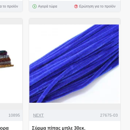
α το προϊόν
Αγορά τώρα
Ερώτηση για το προϊόν
10895
NEXT
27675-03
φορα
Σύρμα πίπας μπλε 30εκ.