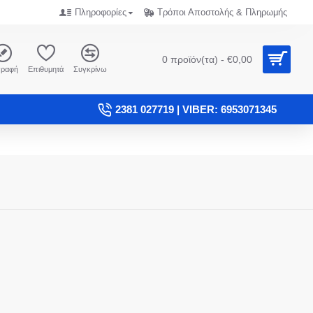
Πληροφορίες
Τρόποι Αποστολής & Πληρωμής
0 προϊόν(τα) - €0,00
γραφή
Επιθυμητά
Συγκρίνω
2381 027719 | VIBER: 6953071345