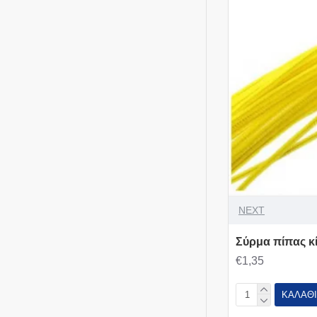
NEXT
Σύρμα πίπας κί
€1,35
ΚΑΛΆΘΙ