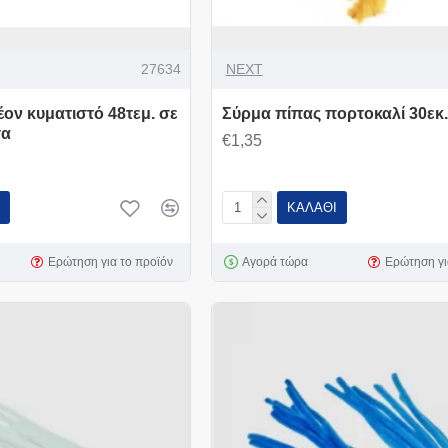
27634
NEXT
ον κυματιστό 48τεμ. σε
Σύρμα πίπας πορτοκαλί 30εκ.
τα
€1,35
ΚΑΛΆΘΙ
Ερώτηση για το προϊόν
Αγορά τώρα
Ερώτηση γι