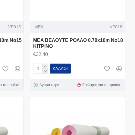
VP015
MEA
VP018
10m Νο15
MEA ΒΕΛΟΥΤΕ ΡΟΛΛΟ 0.70x10m Νο18
ΚΙΤΡΙΝΟ
€32,40
ΚΑΛΆΘΙ
α το προϊόν
Αγορά τώρα
Ερώτηση για το προϊόν