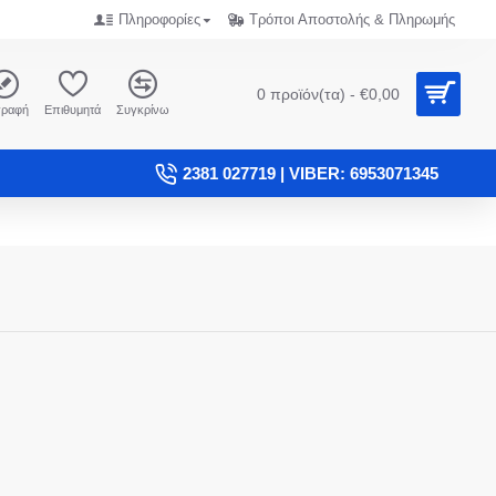
Πληροφορίες
Τρόποι Αποστολής & Πληρωμής
0 προϊόν(τα) - €0,00
γραφή
Επιθυμητά
Συγκρίνω
2381 027719 | VIBER: 6953071345