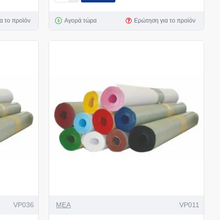
α το προϊόν
Αγορά τώρα
Ερώτηση για το προϊόν
VP036
MEA
VP011