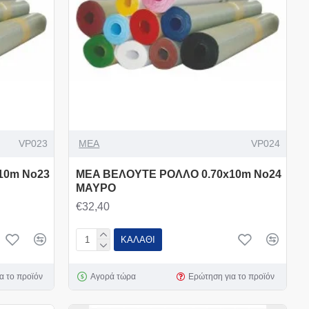
VP023
MEA
VP024
10m Νο23
MEA ΒΕΛΟΥΤΕ ΡΟΛΛΟ 0.70x10m Νο24
ΜΑΥΡΟ
€32,40
ΚΑΛΆΘΙ
α το προϊόν
Αγορά τώρα
Ερώτηση για το προϊόν