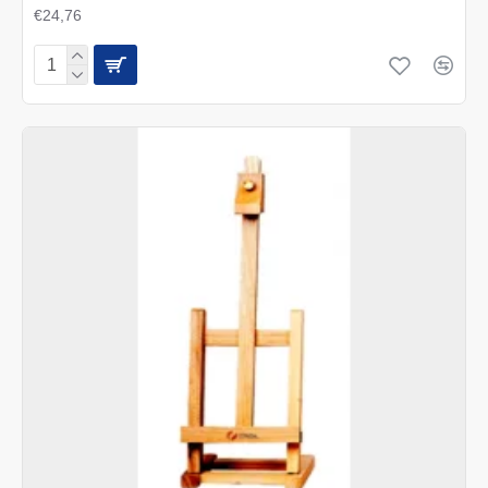
€24,76