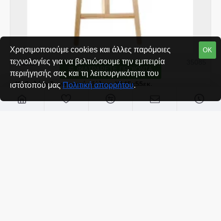
Χρησιμοποιούμε cookies και άλλες παρόμοιες
ΟΚ
τεχνολογίες για να βελτιώσουμε την εμπειρία
NEXT
35085
ΦΙΛΤΡΆΡΕΤΕ ΠΡΟΪΌΝΤΑ
περιήγησής σας και τη λειτουργικότητα του
Καβαλέτο ζωγραφικής ξύλινο Υ145x55εκ.
ιστότοπού μας
Πολιτική απορρήτου
.
€19,10
Έχετε φτάσει στο τέλος της λίστας.
ΜΕ ΤΙΣ ΠΕΡΙΣΣΌΤΕΡΕΣ ΠΡΟΒΟΛΈΣ