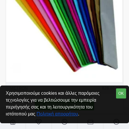
METRON
828.80.04
Χρησιμοποιούμε cookies και άλλες παρόμοιες
ΟΚ
τεχνολογίες για να βελτιώσουμε την εμπειρία
METRON ART ΧΑΡΤΙ ΓΚΟΦΡΕ 0.5x2m ΡΟΖ
ΦΙΛΤΡΆΡΕΤΕ ΠΡΟΪΌΝΤΑ
περιήγησής σας και τη λειτουργικότητα του
€0,32
ιστότοπού μας
Πολιτική απορρήτου
.