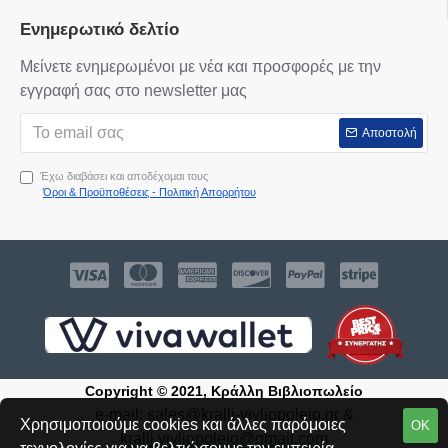
Ενημερωτικό δελτίο
Μείνετε ενημερωμένοι με νέα και προσφορές με την
εγγραφή σας στο newsletter μας
Αποστολή
Έχω διαβάσει και αποδέχομαι τους
Όροι & Προϋποθέσεις - Πολιτική Απορρήτου
Copyright © 2021, Κράλλη Βιβλιοπωλείο
e-mail:
sales@kralli-vivliopoleio.gr
&
Χρησιμοποιούμε cookies και άλλες παρόμοιες
ΟΚ
kralli.vivliopoleio@gmail.com