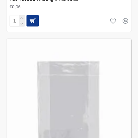
€0,06