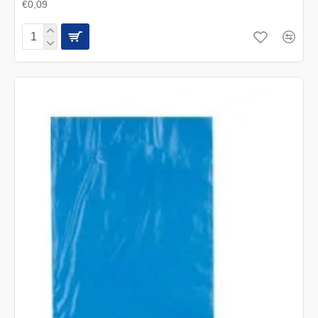
€0,09