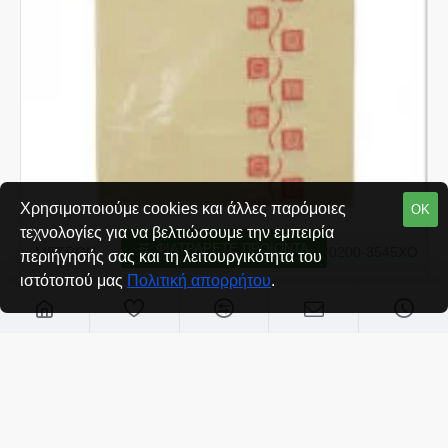
Χρησιμοποιούμε cookies και άλλες παρόμοιες
ΟΚ
τεχνολογίες για να βελτιώσουμε την εμπειρία
ΦΙΛΤΡΆΡΕΤΕ ΠΡΟΪΌΝΤΑ
METRON
905.70200-3545XO
περιήγησής σας και τη λειτουργικότητα του
ιστότοπού μας
Πολιτική απορρήτου
.
ΤΣΑΝΤΕΣ ΝΑΥΛΟΝ 35 x 45cm >70mic ΜΕ ΧΟΥΦΤΑ ΤΙΜΗ/kg
1 ΤΕΜΑΧΙΟ
€0,14