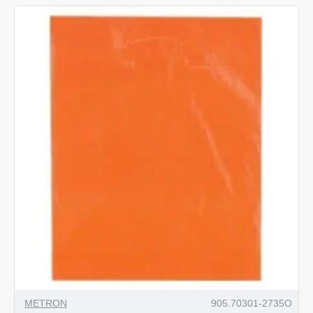
METRON
905.70301-2735O