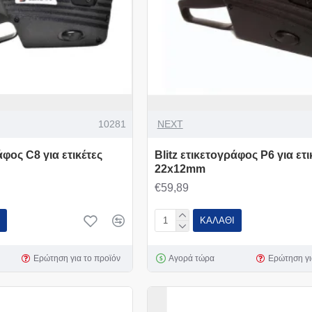
10281
NEXT
άφος C8 για ετικέτες
Blitz ετικετογράφος P6 για ετι
22x12mm
€59,89
ΚΑΛΆΘΙ
Ερώτηση για το προϊόν
Αγορά τώρα
Ερώτηση γι