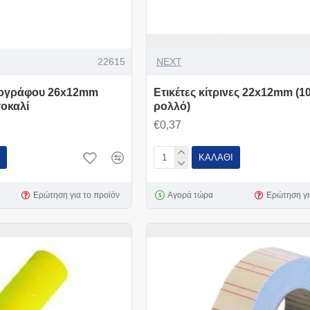
22615
NEXT
ετογράφου 26x12mm
Ετικέτες κίτρινες 22x12mm (10
οκαλί
ρολλό)
€0,37
ΚΑΛΆΘΙ
Ερώτηση για το προϊόν
Αγορά τώρα
Ερώτηση γι