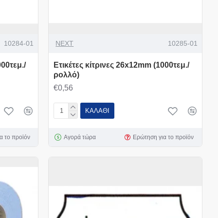
10284-01
NEXT
10285-01
00τεμ./
Ετικέτες κίτρινες 26x12mm (1000τεμ./
ρολλό)
€0,56
ΚΑΛΆΘΙ
α το προϊόν
Αγορά τώρα
Ερώτηση για το προϊόν