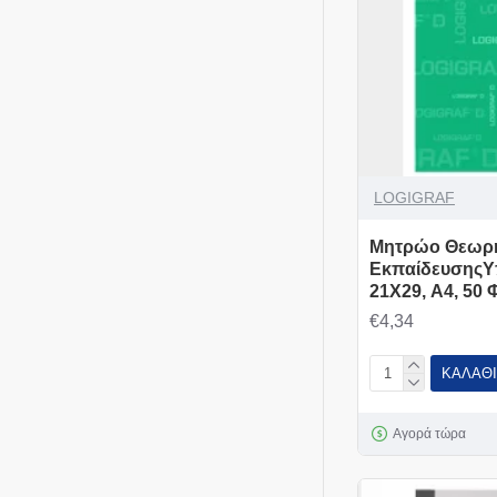
LOGIGRAF
Mητρώο Θεωρη
Εκπαίδευσης
21X29, Α4, 50 
€4,34
ΚΑΛΆΘΙ
Αγορά τώρα