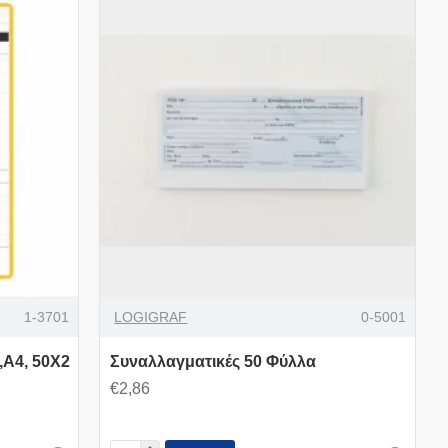
1-3701
LOGIGRAF
0-5001
,Α4, 50X2
Συναλλαγματικές 50 Φύλλα
€2,86