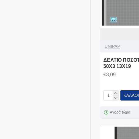
UNIPAP
ΔΕΛΤΙΟ ΠΟΣΟ
50Χ3 13Χ19
€3,09
ΚΑΛΆΘΙ
Αγορά τώρα