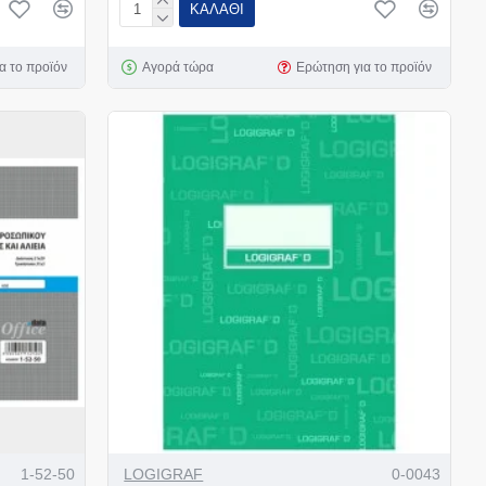
ΚΑΛΆΘΙ
α το προϊόν
Αγορά τώρα
Ερώτηση για το προϊόν
1-52-50
LOGIGRAF
0-0043