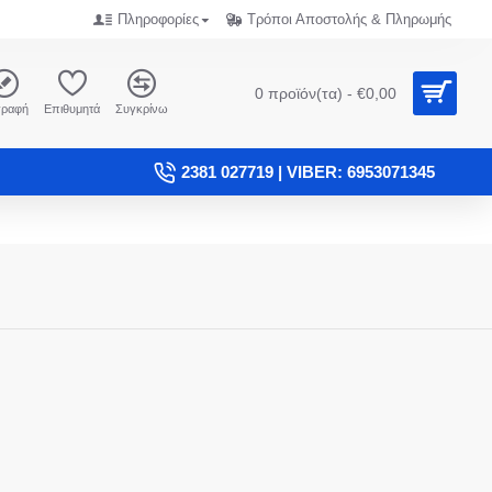
Πληροφορίες
Τρόποι Αποστολής & Πληρωμής
0 προϊόν(τα) - €0,00
γραφή
Επιθυμητά
Συγκρίνω
2381 027719 | VIBER: 6953071345