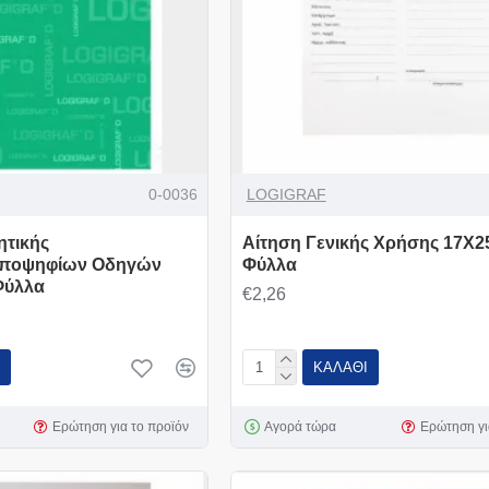
0-0036
LOGIGRAF
τικής
Αίτηση Γενικής Χρήσης 17Χ25
Υποψηφίων Οδηγών
Φύλλα
Φύλλα
€2,26
ΚΑΛΆΘΙ
Ερώτηση για το προϊόν
Αγορά τώρα
Ερώτηση γι