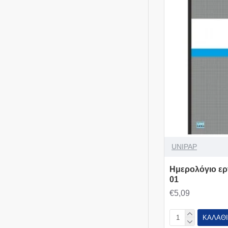
UNIPAP
Ημερολόγιο ερ
01
€5,09
ΚΑΛΆΘΙ