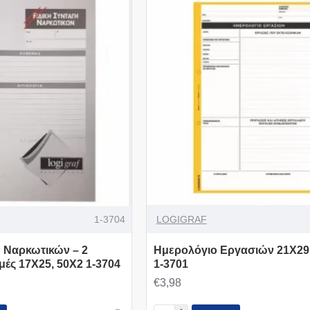
1-3704
LOGIGRAF
ή Nαρκωτικών – 2
Ημερολόγιο Εργασιών 21X29
μές 17Χ25, 50X2 1-3704
1-3701
€3,98