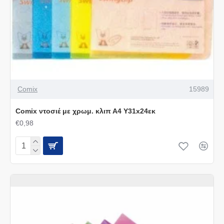
Comix
15989
Comix ντοσιέ με χρωμ. κλιπ Α4 Y31x24εκ
€0,98