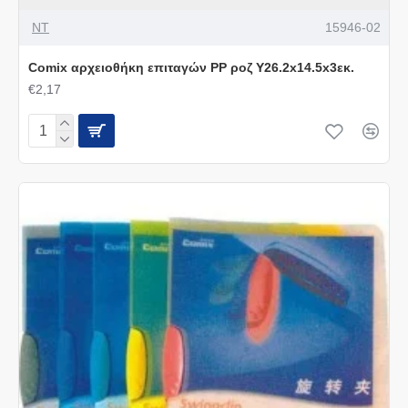
ΝΤ
15946-02
Comix αρχειοθήκη επιταγών PP ροζ Υ26.2x14.5x3εκ.
€2,17