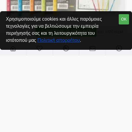
Χρησιμοποιούμε cookies και άλλες παρόμοιες
ΟΚ
τεχνολογίες για να βελτιώσουμε την εμπειρία
ΦΙΛΤΡΆΡΕΤΕ ΠΡΟΪΌΝΤΑ
DELI
231.955302Μ
περιήγησής σας και τη λειτουργικότητα του
ιστότοπού μας
Πολιτική απορρήτου
.
DELI ΦΑΚΕΛΟΣ ΣΥΡΟΜΕΝΗ ΡΑΧΗ PP Α4 E5530 RIO
ΔΙΑΦΑΝΟΣ ΜΠΛΕ
€0,46