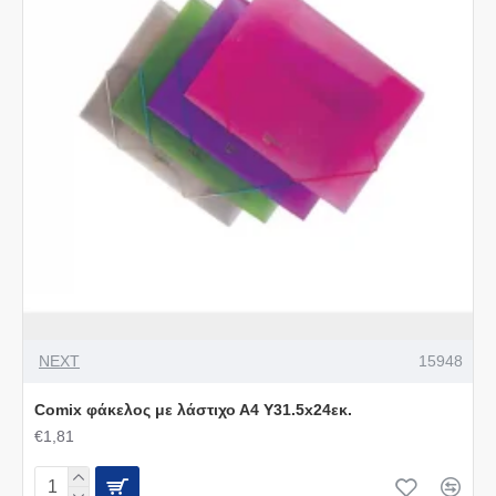
NEXT
15948
Comix φάκελος με λάστιχο Α4 Υ31.5x24εκ.
€1,81