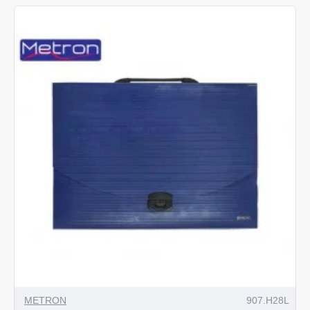
METRON
907.H28L