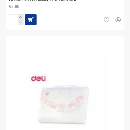
€3,68