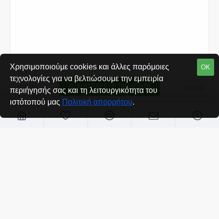
Χρησιμοποιούμε cookies και άλλες παρόμοιες
ΟΚ
τεχνολογίες για να βελτιώσουμε την εμπειρία
ΦΙΛΤΡΆΡΕΤΕ ΠΡΟΪΌΝΤΑ
NEXT
03150
περιήγησής σας και τη λειτουργικότητα του
ιστότοπού μας
Πολιτική απορρήτου
.
Next τσάντα συνεδρίων με κούμπωμα οικολογική
Υ36x28x4εκ.
€1,55