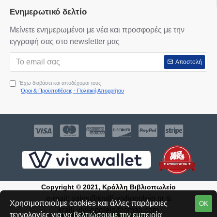
Ενημερωτικό δελτίο
Μείνετε ενημερωμένοι με νέα και προσφορές με την
εγγραφή σας στο newsletter μας
Αποστολή
Έχω διαβάσει και αποδέχομαι τους
Όροι & Προϋποθέσεις - Πολιτική Απορρήτου
Copyright © 2021, Κράλλη Βιβλιοπωλείο
e-mail:
sales@kralli-vivliopoleio.gr
&
Χρησιμοποιούμε cookies και άλλες παρόμοιες
ΟΚ
kralli.vivliopoleio@gmail.com
τεχνολογίες για να βελτιώσουμε την εμπειρία