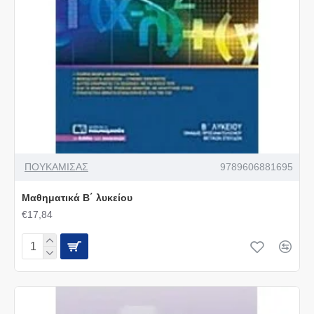
ΠΟΥΚΑΜΙΣΑΣ
9789606881695
Μαθηματικά Β΄ λυκείου
€17,84