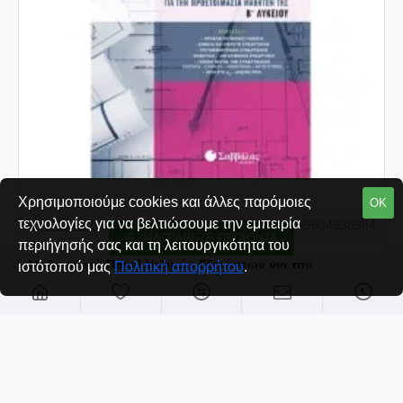
Χρησιμοποιούμε cookies και άλλες παρόμοιες
ΟΚ
τεχνολογίες για να βελτιώσουμε την εμπειρία
ΣΑΒΒΑΛΑΣ
9789604936984
ΦΙΛΤΡΆΡΕΤΕ ΠΡΟΪΌΝΤΑ
περιήγησής σας και τη λειτουργικότητα του
Μαθηματικά Πανελλαδικών Εξετάσεων για την
ιστότοπού μας
Πολιτική απορρήτου
.
προετοιμασία μαθητών της Β΄ Λυκείου
€15,15