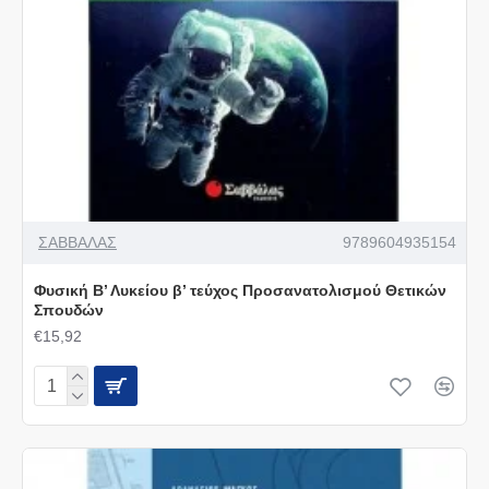
ΣΑΒΒΑΛΑΣ
9789604935154
Φυσική Β’ Λυκείου β’ τεύχος Προσανατολισμού Θετικών
Σπουδών
€15,92