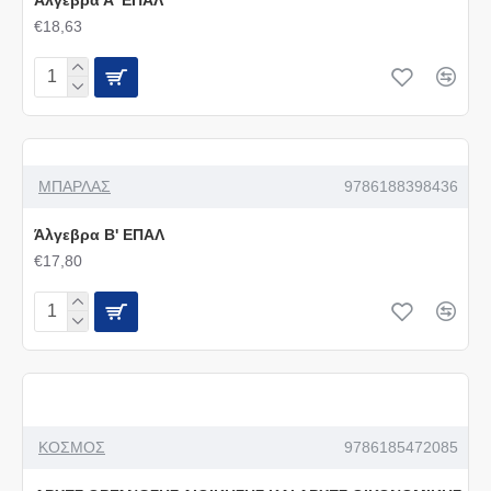
Άλγεβρα Α' ΕΠΑΛ
€18,63
ΜΠΑΡΛΑΣ
9786188398436
Άλγεβρα Β' ΕΠΑΛ
€17,80
ΚΟΣΜΟΣ
9786185472085