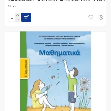
€1,72