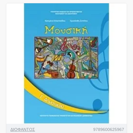
ΔΙΟΦΑΝΤΟΣ
9789600625967