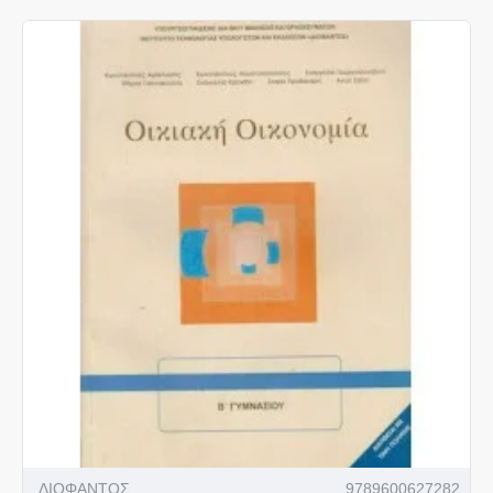
ΔΙΟΦΑΝΤΟΣ
9789600627282