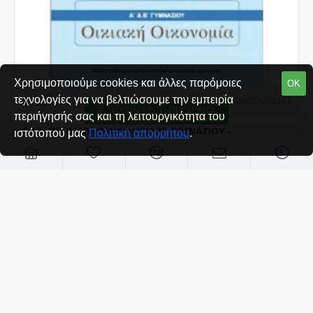
Χρησιμοποιούμε cookies και άλλες παρόμοιες
ΟΚ
τεχνολογίες για να βελτιώσουμε την εμπειρία
ΔΙΟΦΑΝΤΟΣ
9789600650341
ΦΙΛΤΡΆΡΕΤΕ ΠΡΟΪΌΝΤΑ
περιήγησής σας και τη λειτουργικότητα του
ΟΙΚΙΑΚΗ ΟΙΚΟΝΟΜΙΑ Α' ΚΑΙ Β' ΓΥΜΝΑΣΙΟΥ -
ιστότοπού μας
Πολιτική απορρήτου
.
ΕΡΓΑΣΤΗΡΙΑΚΟΣ ΟΔΗΓΟΣ
€0,95