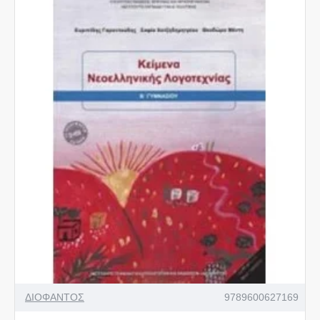
ΔΙΟΦΑΝΤΟΣ
9789600627169