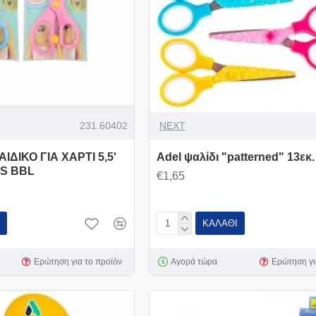
231.60402
NEXT
ΑΙΔΙΚΟ ΓΙΑ ΧΑΡΤΙ 5,5'
Adel ψαλίδι "patterned" 13εκ.
S BBL
€1,65
ΚΑΛΆΘΙ
Ερώτηση για το προϊόν
Αγορά τώρα
Ερώτηση γι