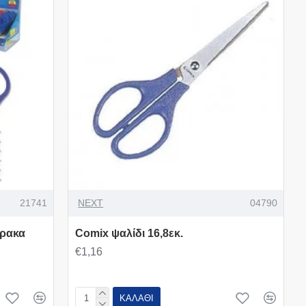
21741
NEXT
04790
άρακα
Comix ψαλίδι 16,8εκ.
€1,16
ΚΑΛΆΘΙ