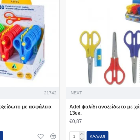
21742
NEXT
νοξείδωτο με ασφάλεια
Adel ψαλίδι ανοξείδωτο με χ
13εκ.
€0,87
ΚΑΛΆΘΙ