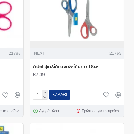
21785
NEXT
21753
Adel ψαλίδι ανοξείδωτο 18εκ.
€2,49
ΚΑΛΆΘΙ
α το προϊόν
Αγορά τώρα
Ερώτηση για το προϊόν