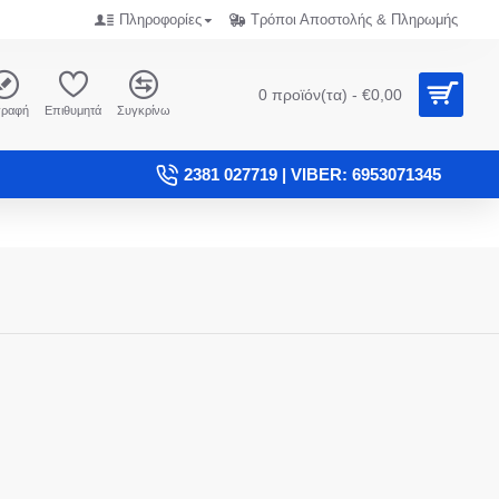
Πληροφορίες
Τρόποι Αποστολής & Πληρωμής
0 προϊόν(τα) - €0,00
γραφή
Επιθυμητά
Συγκρίνω
2381 027719 | VIBER: 6953071345