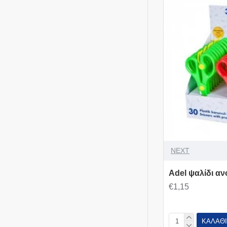
NEXT
Adel ψαλίδι α
€1,15
ΚΑΛΆΘΙ