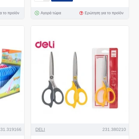
α το προϊόν
Αγορά τώρα
Ερώτηση για το προϊόν
231.319166
DELI
231.380210