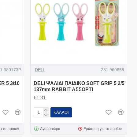
1.380173Ρ
DELI
231.960658
R 5 3/10
DELI ΨΑΛΙΔΙ ΠΑΙΔΙΚΟ SOFT GRIP 5 2/5'
137mm RABBIT ΑΣΣΟΡΤΙ
€1,31
ΚΑΛΆΘΙ
α το προϊόν
Αγορά τώρα
Ερώτηση για το προϊόν