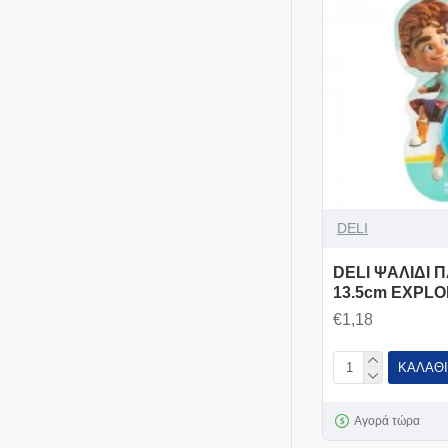
DELI
DELI ΨΑΛΙΔΙ Π
13.5cm EXPL
€1,18
ΚΑΛΆΘΙ
Αγορά τώρα