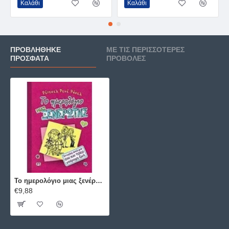
Καλάθι
Καλάθι
ΠΡΟΒΛΉΘΗΚΕ
ΜΕ ΤΙΣ ΠΕΡΙΣΣΌΤΕΡΕΣ
ΠΡΌΣΦΑΤΑ
ΠΡΟΒΟΛΈΣ
Το ημερολόγιο μιας ξενέρωτης 1:Ιστορίες από μια όχι και τόσο υπέροχη ζωή
€9,88