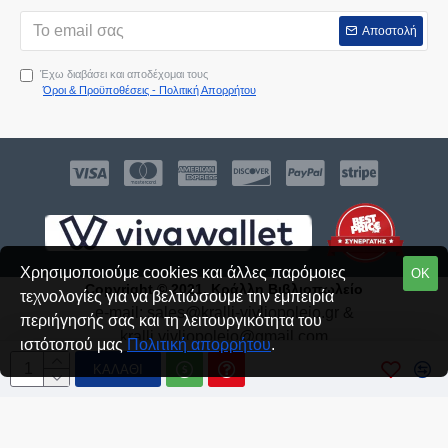
Αποστολή
Έχω διαβάσει και αποδέχομαι τους
Όροι & Προϋποθέσεις - Πολιτική Απορρήτου
Χρησιμοποιούμε cookies και άλλες παρόμοιες
ΟΚ
Copyright © 2021, Κράλλη Βιβλιοπωλείο
τεχνολογίες για να βελτιώσουμε την εμπειρία
e-mail:
sales@kralli-vivliopoleio.gr
&
περιήγησής σας και τη λειτουργικότητα του
kralli.vivliopoleio@gmail.com
ιστότοπού μας
Πολιτική απορρήτου
.
Δημιουργήθηκε από την:
SEIREKLIDIS
ΚΑΛΆΘΙ