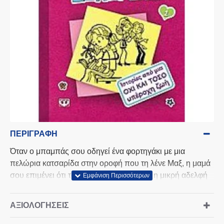
ΠΕΡΙΓΡΑΦΉ
Όταν ο μπαμπάς σου οδηγεί ένα φορτηγάκι με μια
πελώρια κατσαρίδα στην οροφή που τη λένε Μαξ, η μαμά
σου επιμένει ότι το κινητό είναι άχρηστο, η μικρή αδελφή
σου σε ξυπνάει για να διώξεις την κακή νεράιδα που θα
της βγάλει τα δόντια, το αγόρι που σου αρέσει παραείναι
ΑΞΙΟΛΟΓΉΣΕΙΣ
ωραίο για να σε προσέξει και οι ΔΗ.ΘΕ.Ν. του καινούριου
ιδιωτικού σχολείου σου πιστεύουν ότι δεν υπάρχεις, τότε